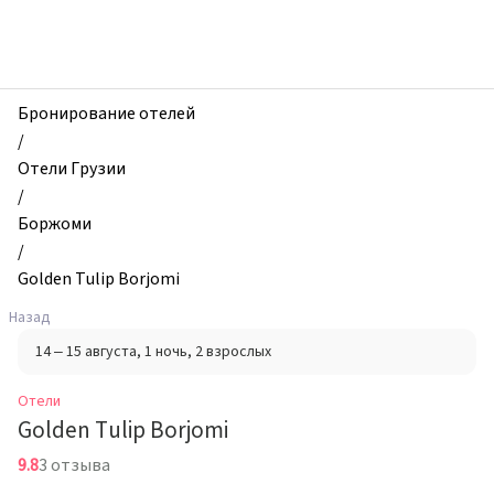
zhilibyli
-
Отели,
Golden
Tulip
Бронирование отелей
Borjomi,
/
Боржоми,
Отели Грузии
Грузия
/
Боржоми
/
Golden Tulip Borjomi
Назад
14 – 15 августа
, 1 ночь
, 2 взрослых
Отели
Golden Tulip Borjomi
9.8
3 отзыва