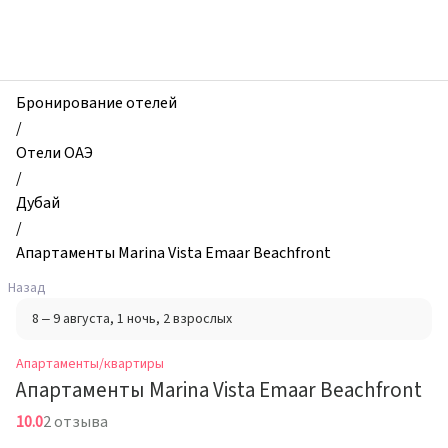
zhilibyli
-
Апартаменты
и
квартиры,
Бронирование отелей
Апартаменты
/
Marina
Отели ОАЭ
Vista
/
Emaar
Дубай
Beachfront,
/
Дубай,
Апартаменты Marina Vista Emaar Beachfront
ОАЭ
Назад
8 – 9 августа
, 1 ночь
, 2 взрослых
Апартаменты/квартиры
Апартаменты Marina Vista Emaar Beachfront
10.0
2 отзыва