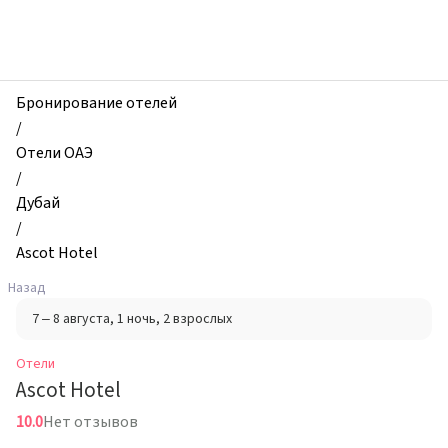
zhilibyli
-
Отели,
Ascot
Hotel,
Бронирование отелей
Дубай,
/
ОАЭ
Отели ОАЭ
/
Дубай
/
Ascot Hotel
Назад
7 – 8 августа
, 1 ночь
, 2 взрослых
Отели
Ascot Hotel
10.0
Нет отзывов