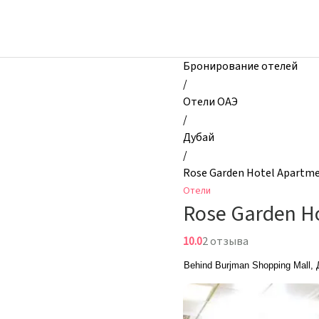
zhilibyli
-
Отели,
Rose
Бронирование отелей
Garden
/
Hotel
Отели ОАЭ
Apartments
/
-
Дубай
Bur
/
Dubai,
Rose Garden Hotel Apartme
Дубай,
Отели
ОАЭ
Rose Garden Ho
10.0
2 отзыва
Behind Burjman Shopping Mall,