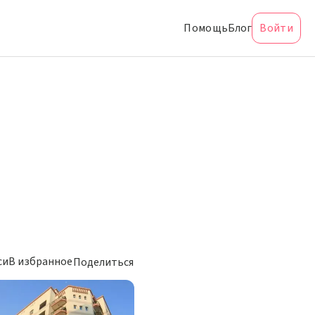
Помощь
Блог
Войти
си
В избранное
Поделиться