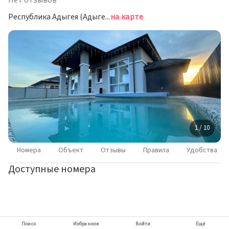
Нет отзывов
Республика Адыгея (Адыгея), Майкопский район, Краснооктябрьское сельское поселение, посёлок Краснооктябрьский, Кабардинская улица, 114
на карте
1 / 10
Номера
Объект
Отзывы
Правила
Удобства
Доступные номера
Поиск
Избранное
Войти
Ещё