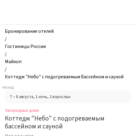
zhilibyli
-
Загородные
дома,
Коттедж
Бронирование отелей
"Небо"
/
с
Гостиницы России
подогреваемым
/
бассейном
Майкоп
и
/
сауной,
Коттедж "Небо" с подогреваемым бассейном и сауной
Майкоп,
Назад
Россия
7 – 8 августа
, 1 ночь
, 2 взрослых
Загородные дома
Коттедж "Небо" с подогреваемым
бассейном и сауной