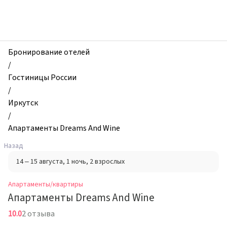
zhilibyli
-
Апартаменты
и
квартиры,
Бронирование отелей
Апартаменты
/
Dreams
Гостиницы России
And
/
Wine,
Иркутск
Иркутск,
/
Россия
Апартаменты Dreams And Wine
Назад
14 – 15 августа
, 1 ночь
, 2 взрослых
Апартаменты/квартиры
Апартаменты Dreams And Wine
10.0
2 отзыва