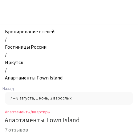
zhilibyli
-
Апартаменты
и
квартиры,
Бронирование отелей
Апартаменты
/
Town
Гостиницы России
Island,
/
Иркутск,
Иркутск
Россия
/
Апартаменты Town Island
Назад
7 – 8 августа
, 1 ночь
, 2 взрослых
Апартаменты/квартиры
Апартаменты Town Island
7 отзывов