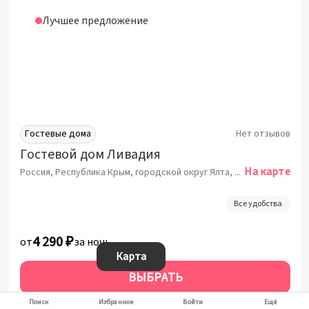
Лучшее предложение
Гостевые дома
Нет отзывов
Гостевой дом Ливадия
На карте
Россия, Республика Крым, городской округ Ялта, посёлок городского типа Ливадия, Виноградная улица, 6литА
Все удобства
4 290 ₽
от
за ночь
Карта
ВЫБРАТЬ
За 1 ночь от:
4 290 ₽
Поиск
Избранное
Войти
Ещё