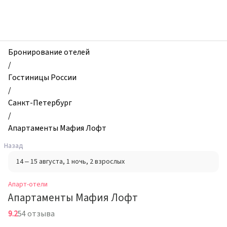
zhilibyli
-
Апарт-
отели,
Апартаменты
Бронирование отелей
Мафия
/
Лофт,
Гостиницы России
Санкт-
/
Петербург,
Санкт-Петербург
Россия
/
Апартаменты Мафия Лофт
Назад
14 – 15 августа
, 1 ночь
, 2 взрослых
Апарт-отели
Апартаменты Мафия Лофт
9.2
54 отзыва