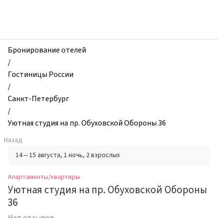
zhilibyli
-
Апартаменты
и
квартиры,
Бронирование отелей
Уютная
/
студия
Гостиницы России
на
/
пр.
Санкт-Петербург
Обуховской
/
Обороны
Уютная студия на пр. Обуховской Обороны 36
36,
Назад
Санкт-
14 – 15 августа
, 1 ночь
, 2 взрослых
Петербург,
Россия
Апартаменты/квартиры
Уютная студия на пр. Обуховской Обороны
36