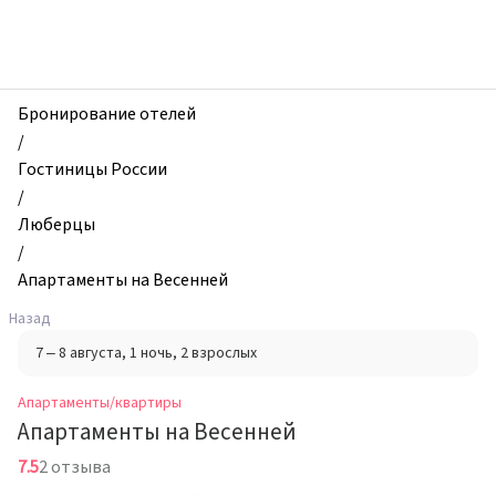
zhilibyli
-
Апартаменты
и
квартиры,
Бронирование отелей
Апартаменты
/
на
Гостиницы России
Весенней,
/
Люберцы,
Люберцы
Россия
/
Апартаменты на Весенней
Назад
7 – 8 августа
, 1 ночь
, 2 взрослых
Апартаменты/квартиры
Апартаменты на Весенней
7.5
2 отзыва