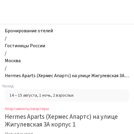
zhilibyli
-
Апартаменты
и
квартиры,
Бронирование отелей
Hermes
/
Aparts
Гостиницы России
(Хермес
/
Апартс)
Москва
на
/
улице
Hermes Aparts (Хермес Апартс) на улице Жигулевская 3А к
Жигулевская
орпус 1
Назад
3А
14 – 15 августа
, 1 ночь
, 2 взрослых
корпус
1,
Апартаменты/квартиры
Москва,
Hermes Aparts (Хермес Апартс) на улице
Россия
Жигулевская 3А корпус 1