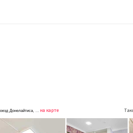
o
на карте
Так
роезд Донелайтиса, д. 14