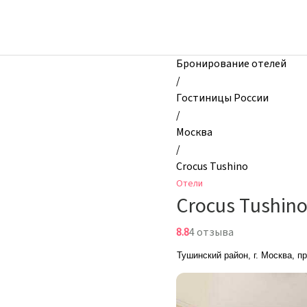
zhilibyli
-
Отели,
Crocus
Бронирование отелей
Tushino,
/
Москва,
Гостиницы России
Россия
/
Москва
/
Crocus Tushino
Отели
Crocus Tushin
8.8
4 отзыва
Тушинский район, г. Москва, п