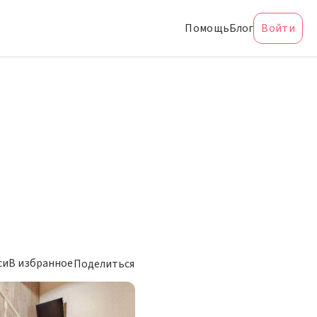
Помощь
Блог
Войти
си
В избранное
Поделиться