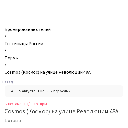
zhilibyli
-
Апартаменты
и
квартиры,
Бронирование отелей
Cosmos
/
(Космос)
Гостиницы России
на
/
улице
Пермь
Революции
/
48А,
Cosmos (Космос) на улице Революции 48А
Пермь,
Назад
Россия
14 – 15 августа
, 1 ночь
, 2 взрослых
Апартаменты/квартиры
Cosmos (Космос) на улице Революции 48А
1 отзыв