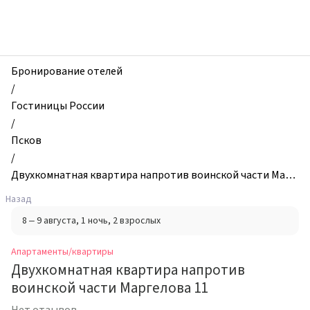
zhilibyli
-
Апартаменты
и
квартиры,
Бронирование отелей
Двухкомнатная
/
квартира
Гостиницы России
напротив
/
воинской
Псков
части
/
Маргелова
Двухкомнатная квартира напротив воинской части Марг
11,
елова 11
Назад
Псков,
8 – 9 августа
, 1 ночь
, 2 взрослых
Россия
Апартаменты/квартиры
Двухкомнатная квартира напротив
воинской части Маргелова 11