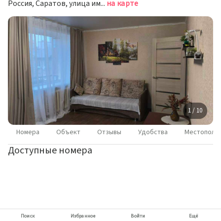
Россия, Саратов, улица имени И.В. Мичурина, 122
на карте
1 / 10
Номера
Объект
Отзывы
Удобства
Местополо
Доступные номера
Поиск
Избранное
Войти
Ещё