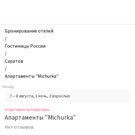
zhilibyli
-
Апартаменты
и
квартиры,
Бронирование отелей
Апартаменты
/
"Michurka",
Гостиницы России
Саратов,
/
Россия
Саратов
/
Апартаменты "Michurka"
Назад
7 – 8 августа
, 1 ночь
, 2 взрослых
Апартаменты/квартиры
Апартаменты "Michurka"
Нет отзывов