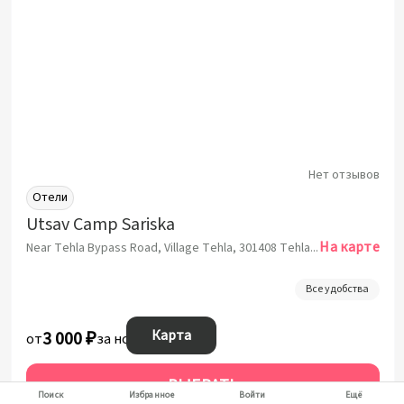
Нет отзывов
Отели
Utsav Camp Sariska
На карте
Near Tehla Bypass Road, Village Tehla, 301408 Tehla, India, Алвар
Все удобства
Карта
3 000 ₽
от
за ночь
ВЫБРАТЬ
Поиск
Избранное
Войти
Ещё