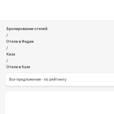
Отели
в
Казе
Бронирование отелей
/
Отели в Индии
/
Каза
/
Отели в Казе
Все предложения - по рейтингу