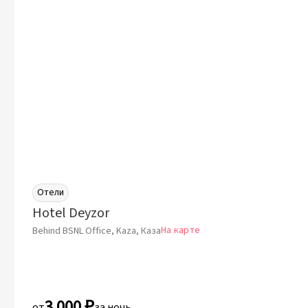
Отели
Hotel Deyzor
На карте
Behind BSNL Office, Kaza, Каза
3 000 ₽
от
за ночь