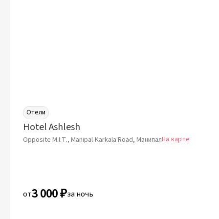
Отели
Hotel Ashlesh
На карте
Opposite M.I.T., Manipal-Karkala Road, Манипал
3 000 ₽
от
за ночь