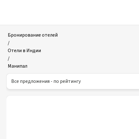
Отели
в
Манипале
Бронирование отелей
/
Отели в Индии
/
Манипал
Все предложения - по рейтингу