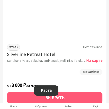
Отели
Нет отзывов
Silverline Retreat Hotel
На карте
Sandhana Paari, Valazhavandhanadu,Kolli Hills Taluk, Namakkal Dist, Намаккал
Все удобства
3 000 ₽
от
за ночь
Карта
ВЫБРАТЬ
За 1 ночь от:
3 000 ₽
Поиск
Избранное
Войти
Ещё