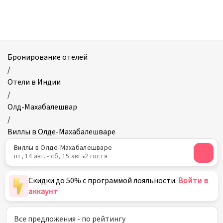
Виллы
в
Олде-
Махабалешваре
Бронирование отелей
/
Отели в Индии
/
Олд-Махабалешвар
/
Виллы в Олде-Махабалешваре
Виллы в Олде-Махабалешваре
пт, 14 авг. - сб, 15 авг.
2 гостя
Скидки до 50% с программой лояльности.
Войти в
аккаунт
Все предложения - по рейтингу