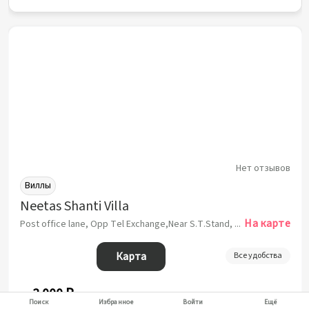
Нет отзывов
Виллы
Neetas Shanti Villa
На карте
Post office lane, Opp Tel Exchange,Near S.T.Stand, Махабалешвар
Карта
Все удобства
3 000 ₽
от
за ночь
Поиск
Избранное
Войти
Ещё