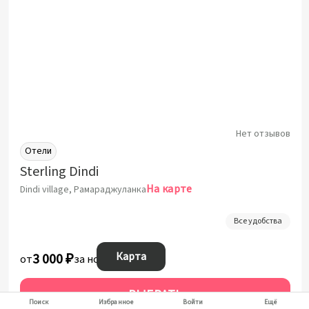
Нет отзывов
Отели
Sterling Dindi
На карте
Dindi village, Рамараджуланка
Все удобства
Карта
3 000 ₽
от
за ночь
ВЫБРАТЬ
Поиск
Избранное
Войти
Ещё