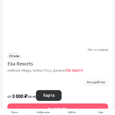
Нет отзывов
Отели
Eka Resorts
На карте
Hallibyle Village, Hethur Post, Донигал
Все удобства
Карта
3 000 ₽
от
за ночь
ВЫБРАТЬ
Поиск
Избранное
Войти
Ещё