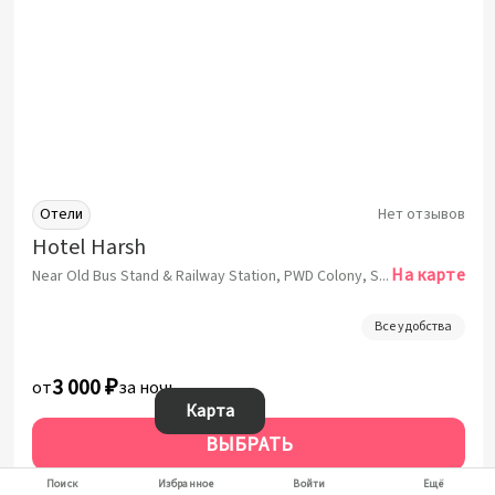
Отели
Нет отзывов
Hotel Harsh
На карте
Near Old Bus Stand & Railway Station, PWD Colony, Suratgarh, Rajasthan 335804, India, Suratgarh, Суратгарх
Все удобства
3 000 ₽
от
за ночь
Карта
ВЫБРАТЬ
За 1 ночь от:
3 000 ₽
Поиск
Избранное
Войти
Ещё