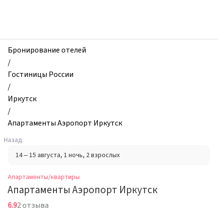
zhilibyli
-
Апартаменты
и
квартиры,
Бронирование отелей
Апартаменты
/
Аэропорт
Гостиницы России
Иркутск,
/
Иркутск,
Иркутск
Россия
/
Апартаменты Аэропорт Иркутск
Назад
14 – 15 августа
, 1 ночь
, 2 взрослых
Апартаменты/квартиры
Апартаменты Аэропорт Иркутск
6.9
2 отзыва