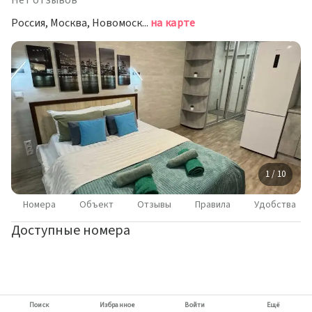
Нет отзывов
Россия, Москва, Новомосковский административный округ, район Внуково, улица Анны Ахматовой, 11к3
на карте
1 / 10
Номера
Объект
Отзывы
Правила
Удобства
Доступные номера
Поиск
Избранное
Войти
Ещё