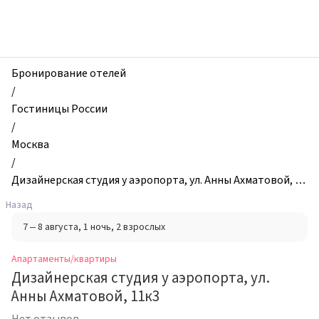
zhilibyli
-
Апартаменты
и
квартиры,
Бронирование отелей
Дизайнерская
/
студия
Гостиницы России
у
/
аэропорта,
Москва
ул.
/
Анны
Дизайнерская студия у аэропорта, ул. Анны Ахматовой, 11
Ахматовой,
к3
Назад
11к3,
7 – 8 августа
, 1 ночь
, 2 взрослых
Москва,
Россия
Апартаменты/квартиры
Дизайнерская студия у аэропорта, ул.
Анны Ахматовой, 11к3