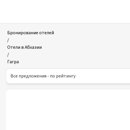
Отели
в
Гагре
|
Страница
Бронирование отелей
2
/
Отели в Абхазии
/
Гагра
Все предложения - по рейтингу