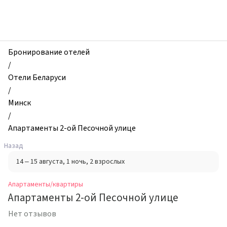
zhilibyli
-
Апартаменты
и
квартиры,
Бронирование отелей
Апартаменты
/
2-
Отели Беларуси
ой
/
Песочной
Минск
улице,
/
Минск,
Апартаменты 2-ой Песочной улице
Беларусь
Назад
14 – 15 августа
, 1 ночь
, 2 взрослых
Апартаменты/квартиры
Апартаменты 2-ой Песочной улице
Нет отзывов