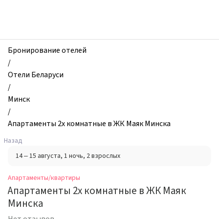
zhilibyli
-
Апартаменты
и
квартиры,
Бронирование отелей
Апартаменты
/
2х
Отели Беларуси
комнатные
/
в
Минск
ЖК
/
Маяк
Апартаменты 2х комнатные в ЖК Маяк Минска
Минска,
Назад
Минск,
14 – 15 августа
, 1 ночь
, 2 взрослых
Беларусь
Апартаменты/квартиры
Апартаменты 2х комнатные в ЖК Маяк
Минска