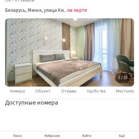
Нет отзывов
Беларусь, Минск, улица Кирилла Туровского, 14
на карте
1 / 10
Номера
Объект
Отзывы
Удобства
Местополо
Доступные номера
Поиск
Избранное
Войти
Ещё