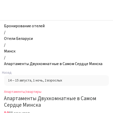
zhilibyli
-
Апартаменты
и
квартиры,
Бронирование отелей
Апартаменты
/
Двухкомнатные
Отели Беларуси
в
/
Самом
Минск
Сердце
/
Минска,
Апартаменты Двухкомнатные в Самом Сердце Минска
Минск,
Назад
Беларусь
14 – 15 августа
, 1 ночь
, 2 взрослых
Апартаменты/квартиры
Апартаменты Двухкомнатные в Самом
Сердце Минска