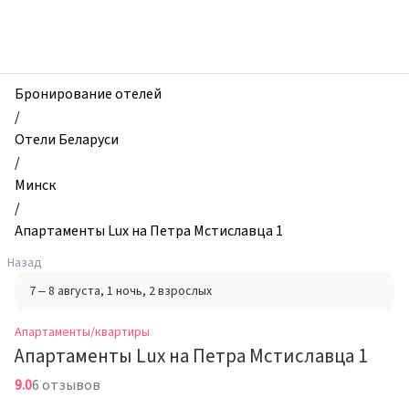
zhilibyli
-
Апартаменты
и
квартиры,
Бронирование отелей
Апартаменты
/
Lux
Отели Беларуси
на
/
Петра
Минск
Мстиславца
/
1,
Апартаменты Lux на Петра Мстиславца 1
Минск,
Назад
Беларусь
7 – 8 августа
, 1 ночь
, 2 взрослых
Апартаменты/квартиры
Апартаменты Lux на Петра Мстиславца 1
9.0
6 отзывов