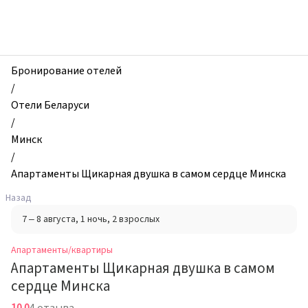
zhilibyli
-
Апартаменты
и
квартиры,
Бронирование отелей
Апартаменты
/
Щикарная
Отели Беларуси
двушка
/
в
Минск
самом
/
сердце
Апартаменты Щикарная двушка в самом сердце Минска
Минска,
Назад
Минск,
7 – 8 августа
, 1 ночь
, 2 взрослых
Беларусь
Апартаменты/квартиры
Апартаменты Щикарная двушка в самом
сердце Минска