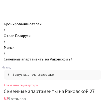
zhilibyli
-
Апартаменты
и
квартиры,
Бронирование отелей
Семейные
/
апартаменты
Отели Беларуси
на
/
Раковской
Минск
27,
/
Минск,
Семейные апартаменты на Раковской 27
Беларусь
Назад
7 – 8 августа
, 1 ночь
, 2 взрослых
Апартаменты/квартиры
Семейные апартаменты на Раковской 27
8.3
5 отзывов