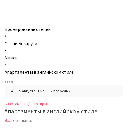
zhilibyli
-
Апартаменты
и
квартиры,
Бронирование отелей
Апартаменты
/
в
Отели Беларуси
английском
/
стиле,
Минск
Минск,
/
Беларусь
Апартаменты в английском стиле
Назад
14 – 15 августа
, 1 ночь
, 2 взрослых
Апартаменты/квартиры
Апартаменты в английском стиле
9.1
13 отзывов