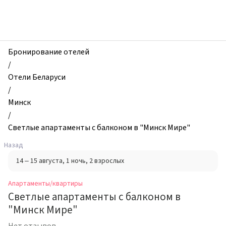
zhilibyli
-
Апартаменты
и
квартиры,
Бронирование отелей
Светлые
/
апартаменты
Отели Беларуси
с
/
балконом
Минск
в
/
"Минск
Светлые апартаменты с балконом в "Минск Мире"
Мире",
Назад
Минск,
14 – 15 августа
, 1 ночь
, 2 взрослых
Беларусь
Апартаменты/квартиры
Светлые апартаменты с балконом в
"Минск Мире"