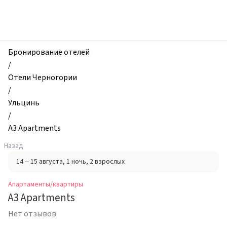
zhilibyli
-
Апартаменты
и
квартиры,
Бронирование отелей
A3
/
Apartments,
Отели Черногории
Ульцинь,
/
Черногория
Ульцинь
/
A3 Apartments
Назад
14 – 15 августа
, 1 ночь
, 2 взрослых
Апартаменты/квартиры
A3 Apartments
Нет отзывов