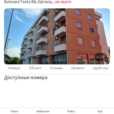
Bulevard Teuta Bb, Gjerana, 85360 Ulcinj, Montenegro, Ульцинь
на карте
1 / 10
Номера
Объект
Отзывы
Правила
Удобства
Доступные номера
Поиск
Избранное
Войти
Ещё