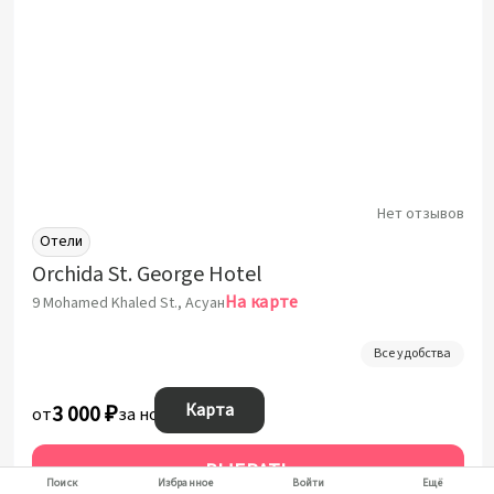
Нет отзывов
Отели
Orchida St. George Hotel
На карте
9 Mohamed Khaled St., Асуан
Все удобства
Карта
3 000 ₽
от
за ночь
ВЫБРАТЬ
Поиск
Избранное
Войти
Ещё