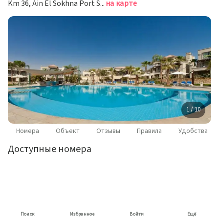
Km 36, Ain El Sokhna Port Suez Road, Айн-Сохна
на карте
1 / 10
Номера
Объект
Отзывы
Правила
Удобства
Доступные номера
Поиск
Избранное
Войти
Ещё