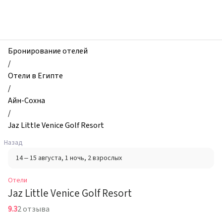
zhilibyli
-
Отели,
Jaz
Little
Бронирование отелей
Venice
/
Golf
Отели в Египте
Resort,
/
Айн-
Айн-Сохна
Сохна,
/
Египет
Jaz Little Venice Golf Resort
Назад
14 – 15 августа
, 1 ночь
, 2 взрослых
Отели
Jaz Little Venice Golf Resort
9.3
2 отзыва