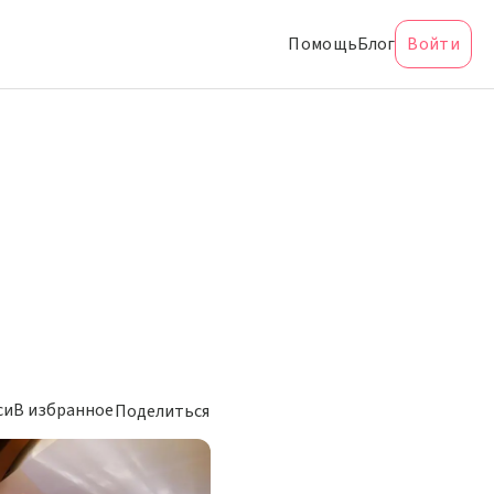
Помощь
Блог
Войти
си
В избранное
Поделиться