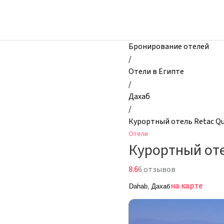
zhilibyli
-
Отели,
Курортный
Бронирование отелей
отель
/
Retac
Отели в Египте
Qunay
/
Dahab&Spa,
Дахаб
Дахаб,
/
Египет
Курортный отель Retac Q
Отели
Курортный от
8.6
6 отзывов
на карте
Dahab, Дахаб