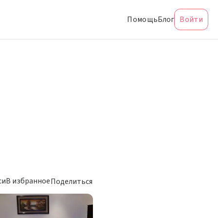
Помощь
Блог
Войти
си
В избранное
Поделиться