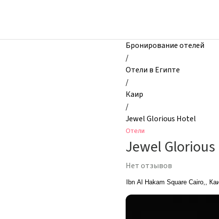
zhilibyli
-
Отели,
Jewel
Бронирование отелей
Glorious
/
Hotel,
Отели в Египте
Каир,
/
Египет
Каир
/
Jewel Glorious Hotel
Отели
Jewel Glorious
Нет отзывов
Ibn Al Hakam Square Cairo,, Ка