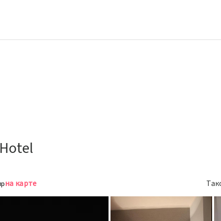
 Hotel
на карте
Так
ир