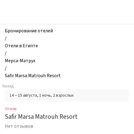
zhilibyli
-
Отели,
Safir
Marsa
Бронирование отелей
Matrouh
/
Resort,
Отели в Египте
Мерса-
/
Матрух,
Мерса-Матрух
Египет
/
Safir Marsa Matrouh Resort
Назад
14 – 15 августа
, 1 ночь
, 2 взрослых
Отели
Safir Marsa Matrouh Resort
Нет отзывов