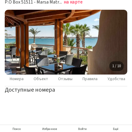
P.O Box 51511 - Marsa Matrouh, Мерса-Матрух
на карте
1 / 10
Номера
Объект
Отзывы
Правила
Удобства
Доступные номера
Поиск
Избранное
Войти
Ещё