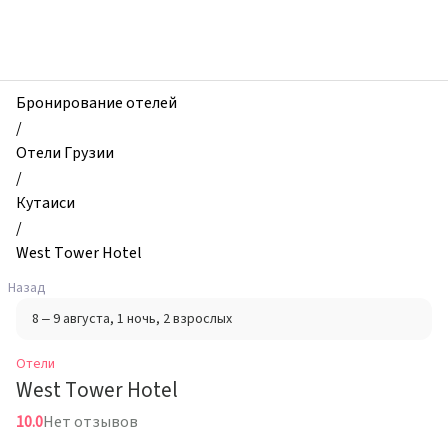
zhilibyli
-
Отели,
West
Tower
Бронирование отелей
Hotel,
/
Кутаиси,
Отели Грузии
Грузия
/
Кутаиси
/
West Tower Hotel
Назад
8 – 9 августа
, 1 ночь
, 2 взрослых
Отели
West Tower Hotel
10.0
Нет отзывов