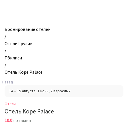
zhilibyli
-
Отели,
Отель
Kope
Бронирование отелей
Palace,
/
Тбилиси,
Отели Грузии
Грузия
/
Тбилиси
/
Отель Kope Palace
Назад
14 – 15 августа
, 1 ночь
, 2 взрослых
Отели
Отель Kope Palace
10.0
2 отзыва