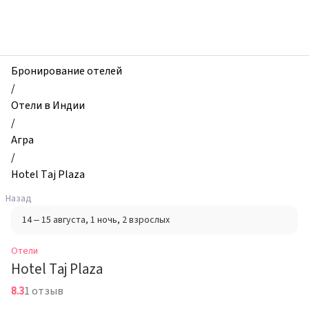
zhilibyli
-
Отели,
Hotel
Taj
Бронирование отелей
Plaza,
/
Агра,
Отели в Индии
Индия
/
Агра
/
Hotel Taj Plaza
Назад
14 – 15 августа
, 1 ночь
, 2 взрослых
Отели
Hotel Taj Plaza
8.3
1 отзыв