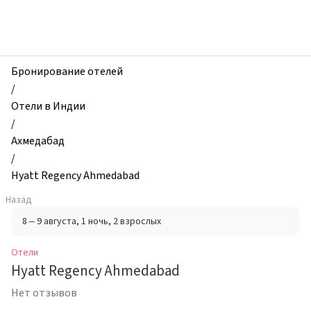
zhilibyli
-
Отели,
Hyatt
Regency
Бронирование отелей
Ahmedabad,
/
Ахмедабад,
Отели в Индии
Индия
/
Ахмедабад
/
Hyatt Regency Ahmedabad
Назад
8 – 9 августа
, 1 ночь
, 2 взрослых
Отели
Hyatt Regency Ahmedabad
Нет отзывов