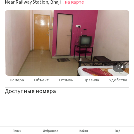
Near Railway Station, Bhaji Market, Аурангабад
на карте
1 / 4
Номера
Объект
Отзывы
Правила
Удобства
Доступные номера
Поиск
Избранное
Войти
Ещё