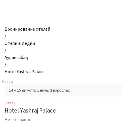
zhilibyli
-
Отели,
Hotel
Yashraj
Бронирование отелей
Palace,
/
Аурангабад,
Отели в Индии
Индия
/
Аурангабад
/
Hotel Yashraj Palace
Назад
14 – 15 августа
, 1 ночь
, 2 взрослых
Отели
Hotel Yashraj Palace
Нет отзывов