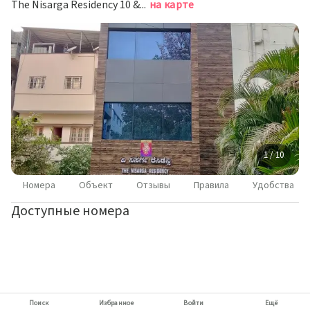
The Nisarga Residency 10 &11 Syno 20/2 Mei employees Housing colony , behind B B M P Office Bagalagunte, Бангалор
на карте
1 / 10
Номера
Объект
Отзывы
Правила
Удобства
Доступные номера
Поиск
Избранное
Войти
Ещё