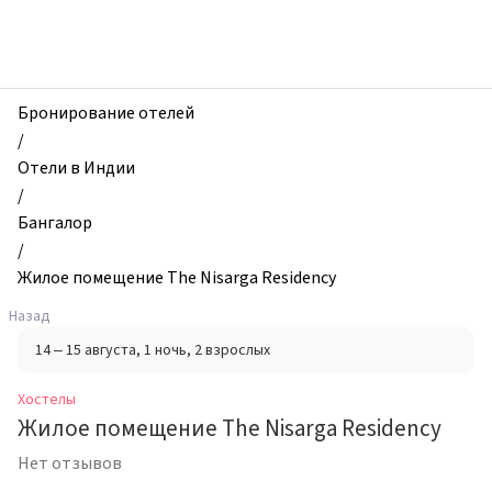
zhilibyli
-
Хостелы,
Жилое
помещение
Бронирование отелей
The
/
Nisarga
Отели в Индии
Residency,
/
Бангалор,
Бангалор
Индия
/
Жилое помещение The Nisarga Residency
Назад
14 – 15 августа
, 1 ночь
, 2 взрослых
Хостелы
Жилое помещение The Nisarga Residency
Нет отзывов