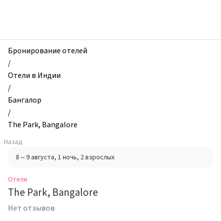
zhilibyli
-
Отели,
The
Park,
Бронирование отелей
Bangalore,
/
Бангалор,
Отели в Индии
Индия
/
Бангалор
/
The Park, Bangalore
Назад
8 – 9 августа
, 1 ночь
, 2 взрослых
Отели
The Park, Bangalore
Нет отзывов