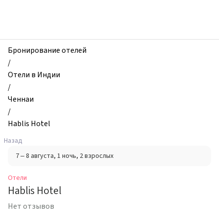
zhilibyli
-
Отели,
Hablis
Hotel,
Бронирование отелей
Ченнаи,
/
Индия
Отели в Индии
/
Ченнаи
/
Hablis Hotel
Назад
7 – 8 августа
, 1 ночь
, 2 взрослых
Отели
Hablis Hotel
Нет отзывов