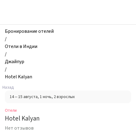
zhilibyli
-
Отели,
Hotel
Kalyan,
Бронирование отелей
Джайпур,
/
Индия
Отели в Индии
/
Джайпур
/
Hotel Kalyan
Назад
14 – 15 августа
, 1 ночь
, 2 взрослых
Отели
Hotel Kalyan
Нет отзывов